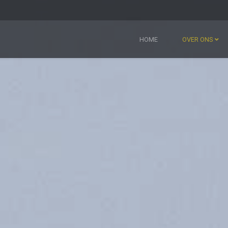
HOME
OVER ONS