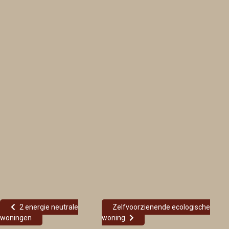
2 energie neutrale
Zelfvoorzienende ecologische
woningen
woning