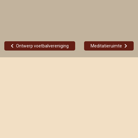
Ontwerp voetbalvereniging
Meditatieruimte
Het karakteristieke pand aan de Alphenseweg in Gilze is voorzien
van een entree. In vorm en materiaalgebruik is de entree
contrasterend uitgevoerd met het bestaande gebouw om deze
karakteristieken in takt te laten. Het bordes met hellingbaan dat
naar de toegang leidt is uitgevoerd in donkergrijs natuursteen en