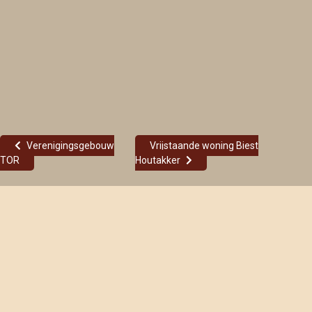
Verenigingsgebouw
Vrijstaande woning Biest
TOR
Houtakker
Ontwerp voor een uitbreiding en verbouwing van een woonhuis