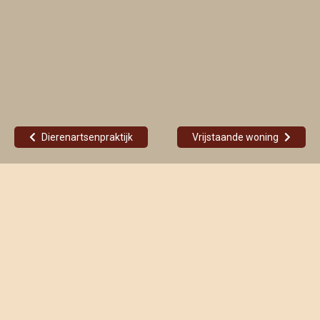
Dierenartsenpraktijk
Vrijstaande woning
Twee ontwerpvarianten voor een vrijstaande woning met serre.